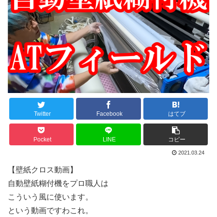
Twitter
Facebook
はてブ
Pocket
LINE
コピー
2021.03.24
【壁紙クロス動画】
自動壁紙糊付機をプロ職人は
こういう風に使います。
という動画ですわこれ。