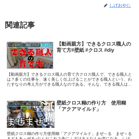
しげおやじ
関連記事
【動画親方】できるクロス職人の
しげおやじ 雑記ブログ
育て方#壁紙 #クロス #diy
【動画親方】できるクロス職人の育て方クロス職人で、できる職人と
は？多くの仕事を、速く美しく仕上げることができる職人という、わ
たすなりの考え方ができる職人なのである。そんな、できる職人は共
に仕事をするととても気持ちが良くて売り上げもがっぽがっ...
壁紙クロス糊の作り方 使用糊
しげおやじ 雑記ブログ
「アクアマイルド」
壁紙クロス糊の作り方使用糊「アクアマイルド」まぜ～る まぜ～る
まどもあ～ぜる♪なんだこれ？先にふざけるとなんか楽になる しげ