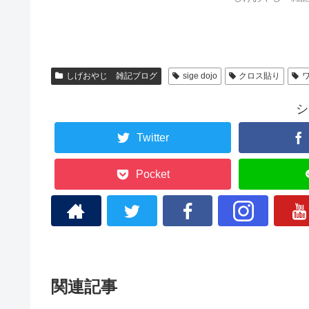
しげおやじ 雑記ブログ
sige dojo
クロス貼り
シ
Twitter
Pocket
関連記事