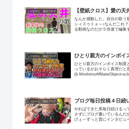
【壁紙クロス】愛の天井Yo
しげおやじ 雑記ブログ
なんか感動した。自分の歌う
シィスゥトォ～♪なんだこれ
る動画なのだが５倍速で編集す
ひとり親方のインボイ
しげおやじ 雑記ブログ
ひとり親方のインボイス制度
っているがおそらく真理だと思う♪(func
{b.MoshimoAffiliateObject=a;b
ブログ毎日投稿４日続
しげおやじ 雑記ブログ
やればできた系毎日続けるっ
さずにブログ書いているんだ
げぇ～ずっと昔にインタビュー