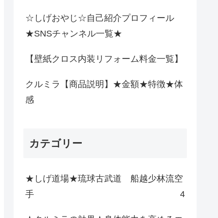
☆しげおやじ☆自己紹介プロフィール
★SNSチャンネル一覧★
【壁紙クロス内装リフォーム料金一覧】
クルミラ【商品説明】★金額★特徴★体
感
カテゴリー
★しげ道場★琉球古武道 船越少林流空
手
4