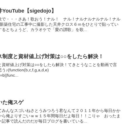
uTube【sigedojo】
歌で・・・さあ！歌おう！ナル！ ナル！ナルナルナルナル！ナル
？新築住宅の工事中に撮影した天井クロス６ｍをひとりで貼ってい
るとちょうど、カラオケで「愛の讃歌」を歌...
ス制度と資材値上げ対策は○○をしたら解決！
と資材値上げ対策は○○をしたら解決！てきとうなことを動画で言
tion(b,c,f,g,a,d,e)
=b||func...
いた俺スゲ
てみんなスゴいねさとうみつろう君なんて２０１１年から毎日かか
から俺よりすごいｗｗ１５年間毎日だよ毎日！！こりゃ おったま
記事で読んだのだが毎日ブログを書いている...