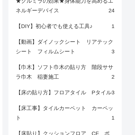
★クルミラの効果★身体能力を高めるエ
ネルギーデバイス
24
【DIY】初心者でも使える工具♪
1
【動画】ダイノックシート リアテック
シート フィルムシート
3
【巾木】ソフト巾木の貼り方 階段ササ
ラ巾木 稲妻施工
2
【床の貼り方】フロアタイル Pタイル
3
【床工事】タイルカーペット カーペッ
ト
1
【床貼り】クッションフロア CF ポ