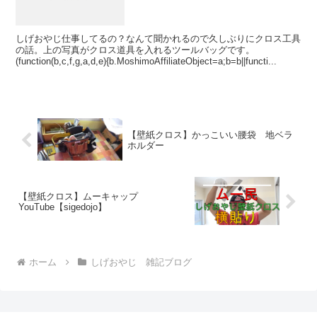
しげおやじ仕事してるの？なんて聞かれるので久しぶりにクロス工具
の話。上の写真がクロス道具を入れるツールバッグです。
(function(b,c,f,g,a,d,e){b.MoshimoAffiliateObject=a;b=b||functi...
【壁紙クロス】かっこいい腰袋 地ベラ
ホルダー
【壁紙クロス】ムーキャップ
YouTube【sigedojo】
ホーム
しげおやじ 雑記ブログ