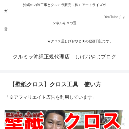
沖縄の内装工事とクルミラ販売（株）アートライズガ
ガ
YouTubeチャ
ンネルを８つ運
営
★クロス屋しげおやじ★の動画日記です。
クルミラ沖縄正規代理店 しげおやじブログ
【壁紙クロス】クロス工具 使い方
「※アフィリエイト広告を利用しています」
しげおやじ 雑記ブログ