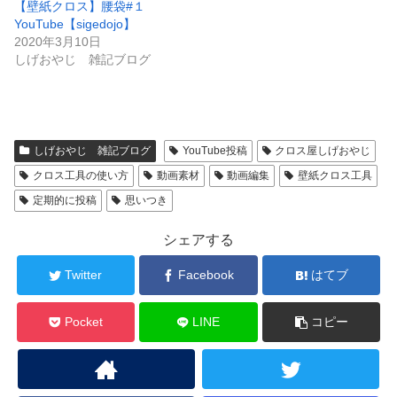
【壁紙クロス】腰袋#１
YouTube【sigedojo】
2020年3月10日
しげおやじ 雑記ブログ
しげおやじ 雑記ブログ
YouTube投稿
クロス屋しげおやじ
クロス工具の使い方
動画素材
動画編集
壁紙クロス工具
定期的に投稿
思いつき
シェアする
Twitter
Facebook
はてブ
Pocket
LINE
コピー