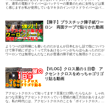
す。通常の電動ドライバーはバッテリーの重量のために女性などは重
く感じますが私が使用しているマキタのインパクトドライバーはバッ
テリーが１０．８ボルトなので女性でもあつかいやすいと思...
【障子】プラスチック障子紙ワー
しげおやじ 雑記ブログ
ロン 両面テープで貼りかた動画
ようつべの説明欄にも書いたのだがまんが日本むかし話で指にツバつ
けて障子紙にずぼっ！って穴をあけるシーンがちらほらあったのだが
ワーロンでは無理なんだなこれが普通の障子紙でも無理か？とにかく
ワーロンはプラトニックLOVEあ、失礼！プラスチック障...
【VLOG】クロス屋の１日⑫ ア
しげおやじ 雑記ブログ
クセントクロスをめっちゃゴリゴ
リ貼る動画
アクセントクロスって知ってます？言葉だけ聞いたらなんか しゃれ
おつな言葉なアクセントクロスっていう壁紙の施工方法がありまんが
な。私の時代には、アクセントクロスのことを「ポイントクロス」と
か「ポイント」って言ってたけどね。今では、しゃれおつな...