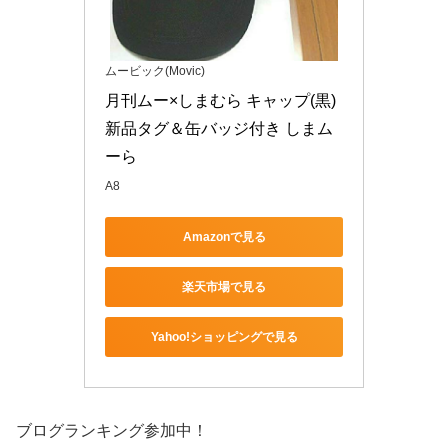
ムービック(Movic)
月刊ムー×しまむら キャップ(黒) 
新品タグ＆缶バッジ付き しまム
ーら
A8
Amazonで見る
楽天市場で見る
Yahoo!ショッピングで見る
ブログランキング参加中！