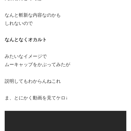
なんと斬新な内容なのかも
しれないので
なんとなくオカルト
みたいなイメージで
ムーキャップをかぶってみたが
説明してもわからんねこれ
ま、とにかく動画を見てケロ↓