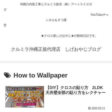
沖縄の内装工事とクルミラ販売（株）アートライズガ
ガ
YouTubeチャ
ンネルを８つ運
営
★クロス屋しげおやじ★の動画日記です。
クルミラ沖縄正規代理店 しげおやじブログ
How to Wallpaper
【DIY】クロスの貼り方 2LDK
壁紙クロスの貼り方アドバイス
天井壁全部の貼り方をレクチャー
2023.03.11