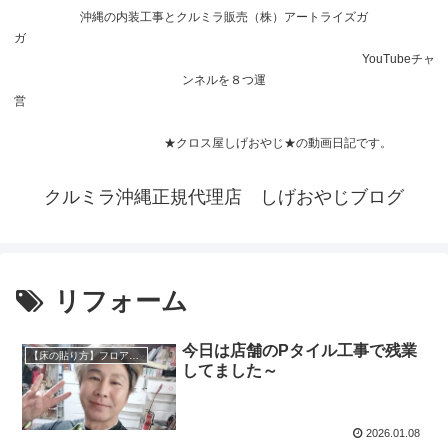
沖縄の内装工事とクルミラ販売（株）アートライズガ
ガ
YouTubeチャ
ンネルを８つ運
営
★クロス屋しげおやじ★の動画日記です。
クルミラ沖縄正規代理店 しげおやじブログ
リフォーム
今日は店舗のPタイル工事で残業
【床の貼り方】フロアタイル Pタイル
してました～
2026.01.08