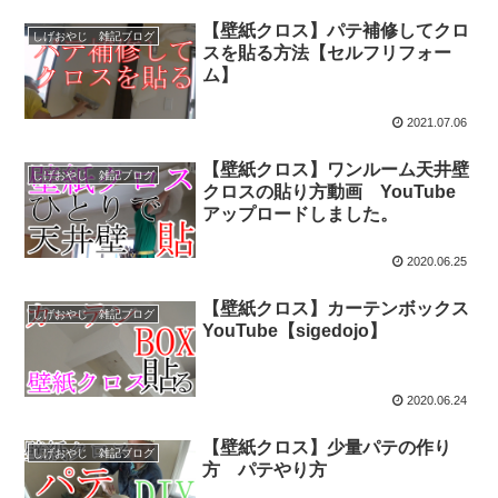
【壁紙クロス】パテ補修してクロ
しげおやじ 雑記ブログ
スを貼る方法【セルフリフォー
ム】
2021.07.06
【壁紙クロス】ワンルーム天井壁
しげおやじ 雑記ブログ
クロスの貼り方動画 YouTube
アップロードしました。
2020.06.25
【壁紙クロス】カーテンボックス
しげおやじ 雑記ブログ
YouTube【sigedojo】
2020.06.24
【壁紙クロス】少量パテの作り
しげおやじ 雑記ブログ
方 パテやり方