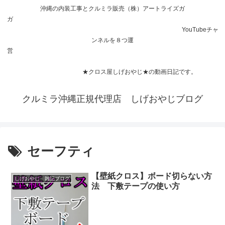
沖縄の内装工事とクルミラ販売（株）アートライズガ
ガ
YouTubeチャ
ンネルを８つ運
営
★クロス屋しげおやじ★の動画日記です。
クルミラ沖縄正規代理店 しげおやじブログ
セーフティ
【壁紙クロス】ボード切らない方
しげおやじ 雑記ブログ
法 下敷テープの使い方