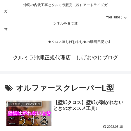
沖縄の内装工事とクルミラ販売（株）アートライズガ
ガ
YouTubeチャ
ンネルを８つ運
営
★クロス屋しげおやじ★の動画日記です。
クルミラ沖縄正規代理店 しげおやじブログ
オルファースクレーパーL型
【壁紙クロス】壁紙が剥がれない
しげおやじ 雑記ブログ
ときのオススメ工具♪
2022.05.18