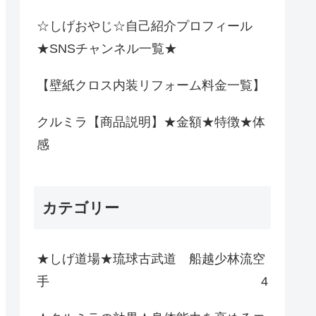
☆しげおやじ☆自己紹介プロフィール
★SNSチャンネル一覧★
【壁紙クロス内装リフォーム料金一覧】
クルミラ【商品説明】★金額★特徴★体
感
カテゴリー
★しげ道場★琉球古武道 船越少林流空
手
4