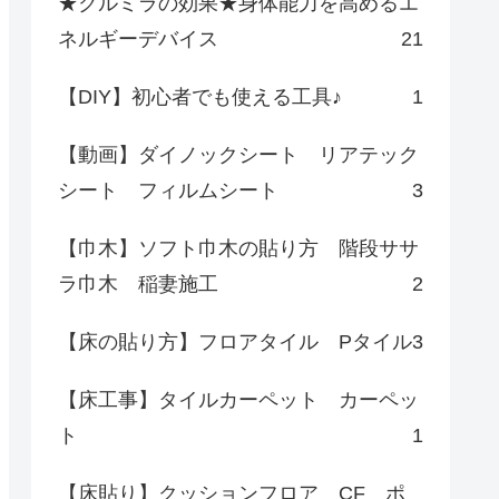
★クルミラの効果★身体能力を高めるエ
ネルギーデバイス
21
【DIY】初心者でも使える工具♪
1
【動画】ダイノックシート リアテック
シート フィルムシート
3
【巾木】ソフト巾木の貼り方 階段ササ
ラ巾木 稲妻施工
2
【床の貼り方】フロアタイル Pタイル
3
【床工事】タイルカーペット カーペッ
ト
1
【床貼り】クッションフロア CF ポ