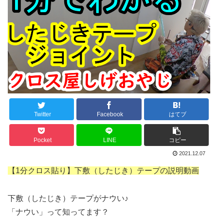
Twitter
Facebook
はてブ
Pocket
LINE
コピー
2021.12.07
【1分クロス貼り】下敷（したじき）テープの説明動画
下敷（したじき）テープがナウい♪
「ナウい」って知ってます？