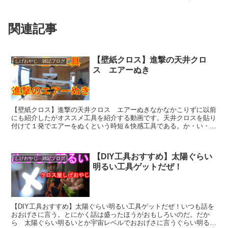
関連記事
【壁紙クロス】進撃の天井クロ
しげおやじ 雑記ブログ
ス エアーぬき
【壁紙クロス】進撃の天井クロス エアーぬきなかなかこりずに以前
にも紹介したがオススメ工具を紹介する動画です。天井クロスを貼り
付けて１発でエアーをぬくという時短＆快感工具である。か・い・
か・ん・・・薬師丸ひろ子である。セーラ服と機関銃なのであ...
【DIY工具おすすめ】太陽ぐらい
しげおやじ 雑記ブログ
明るい工具ゲットだぜ！
【DIY工具おすすめ】太陽ぐらい明るい工具ゲットだぜ！いつも話を
おおげさに言う。とにかく話は盛ったほうがおもしろいのだ。だか
ら 太陽ぐらい明るいとか宇宙レベルでおおげさに言うぐらい明るい