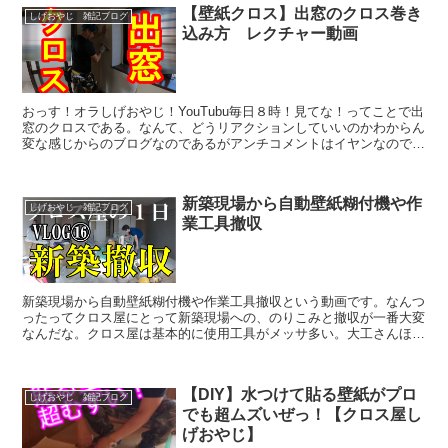
【壁紙クロス】出窓のクロス巻き
しげおやじ 雑記ブログ
込み方 レクチャー動画
おっす！オラしげおやじ！YouTubu毎日８時！見てな！ってことで出
窓のクロスである。なんて、どうリアクションしていいのかわからん
変な感じからのブログなのであるがアンチコメントはイヤンなのでや
めてねｗｗｗ出窓のクロスといえばプロのクロス職人...
新築現場から自動壁紙糊付機や作
しげおやじ 雑記ブログ
業工具撤収
新築現場から自動壁紙糊付機や作業工具撤収という動画です。なんつ
ったってクロス屋にとって新築現場への、のりこみと撤収が一番大変
なんだな。クロス屋は基本的に使用工具がメッサ多い。大工さんほど
でもないがクロス屋は内装では大工さんとクロス屋が持ち込...
【DIY】水つけて貼る壁紙がプロ
しげおやじ 雑記ブログ
でも超ムズいぜっ！【クロス屋し
げおやじ】