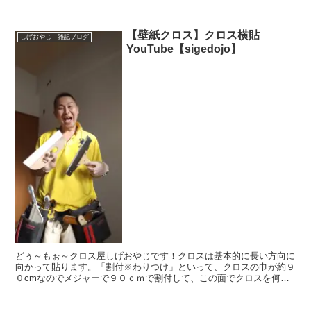
DIY工具の紹介動画です↓↓↓(function(b,...
【壁紙クロス】クロス横貼
しげおやじ 雑記ブログ
YouTube【sigedojo】
どぅ～もぉ～クロス屋しげおやじです！クロスは基本的に長い方向に
向かって貼ります。「割付※わりつけ」といって、クロスの巾が約９
０cmなのでメジャーで９０ｃｍで割付して、この面でクロスを何枚
必要だとかを計算してから、クロスに糊をつけます。そして...