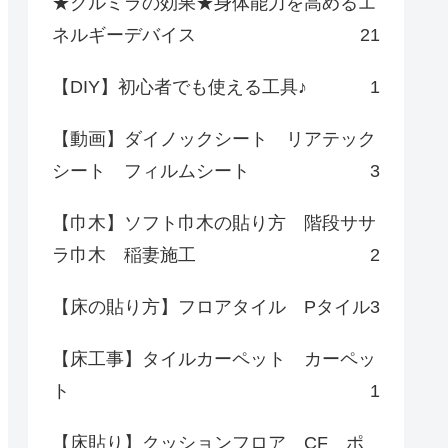
★クルミラの効果★身体能力を高めるエ
ネルギーデバイス
21
【DIY】初心者でも使える工具♪
1
【動画】ダイノックシート リアテック
シート フィルムシート
3
【巾木】ソフト巾木の貼り方 階段ササ
ラ巾木 稲妻施工
2
【床の貼り方】フロアタイル Pタイル
3
【床工事】タイルカーペット カーペッ
ト
1
【床貼り】クッションフロア CF ポ