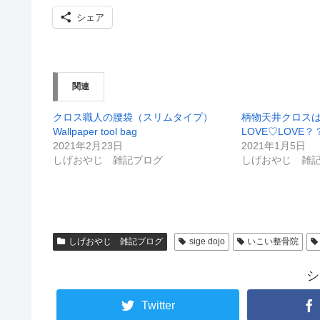
シェア
関連
クロス職人の腰袋（スリムタイプ）
柄物天井クロス
Wallpaper tool bag
LOVE♡LOVE？
2021年2月23日
2021年1月5日
しげおやじ 雑記ブログ
しげおやじ 雑
しげおやじ 雑記ブログ
sige dojo
いこい整骨院
シ
Twitter