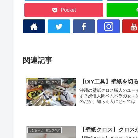
Pocket
関連記事
【DIY工具】壁紙を
しげおやじ 雑記ブログ
沖縄の壁紙クロス職人のユー
す？妖怪人間ベムベラのぉ～
のだが、知らん人にとっては
ラ」というのは、クロス屋が
部分にあてて定規のようにし
紙を重ねてから、つなぎ目を
便利グッズなのだ。打って良
言い過ぎだな(笑)
【壁紙クロス】クロス
しげおやじ 雑記ブログ