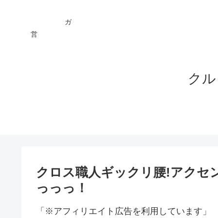
ガ You
営 ★
クル
クロス職人ギックリ腰!アクセ
っっっ！
「※アフィリエイト広告を利用しています」