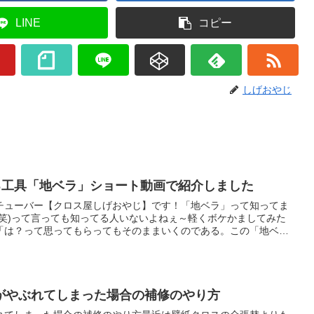
LINE
コピー
しげおやじ
切る工具「地ベラ」ショート動画で紹介しました
チューバー【クロス屋しげおやじ】です！「地ベラ」って知ってま
(笑)って言っても知ってる人いないよねぇ～軽くボケかましてみた
「は？って思ってもらってもそのままいくのである。この「地ベ
壁紙クロスをカットするときに、巾木や廻り縁などなど、その切る
てからカッターで切るという工具です。しかも、地ベラは壁紙と壁
カットする「重ね切り」のときにも、定規として使うこともできる
し！投げて良し！の大谷翔平のような存在なのである。あ、これは
がやぶれてしまった場合の補修のやり方