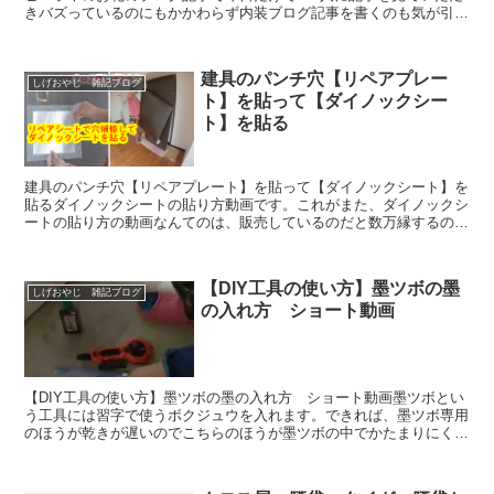
きバズっているのにもかかわらず内装ブログ記事を書くのも気が引け
るのだがわたすの仕事は内装職人ですのでとりあえず た...
建具のパンチ穴【リペアプレー
しげおやじ 雑記ブログ
ト】を貼って【ダイノックシー
ト】を貼る
建具のパンチ穴【リペアプレート】を貼って【ダイノックシート】を
貼るダイノックシートの貼り方動画です。これがまた、ダイノックシ
ートの貼り方の動画なんてのは、販売しているのだと数万縁するのよ
ね。それくらい価値のある動画を無料で公開するなんてしげ...
【DIY工具の使い方】墨ツボの墨
しげおやじ 雑記ブログ
の入れ方 ショート動画
【DIY工具の使い方】墨ツボの墨の入れ方 ショート動画墨ツボとい
う工具には習字で使うボクジュウを入れます。できれば、墨ツボ専用
のほうが乾きが遅いのでこちらのほうが墨ツボの中でかたまりにくい
です。(function(b,c,f,g,a,d,e...