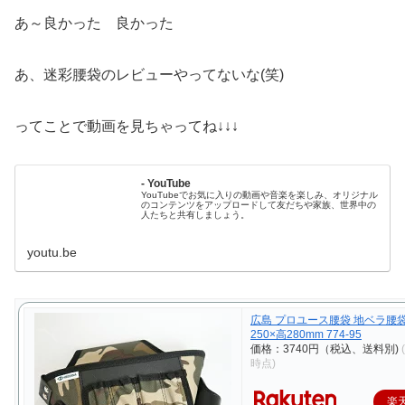
あ～良かった 良かった
あ、迷彩腰袋のレビューやってないな(笑)
ってことで動画を見ちゃってね↓↓↓
- YouTube
YouTubeでお気に入りの動画や音楽を楽しみ、オリジナル
のコンテンツをアップロードして友だちや家族、世界中の
人たちと共有しましょう。
youtu.be
広島 プロユース腰袋 地ベラ腰袋
250×高280mm 774-95
価格：3740円（税込、送料別)
時点)
楽