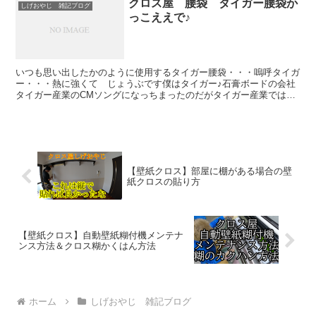
クロス屋 腰袋 タイガー腰袋か
しげおやじ 雑記ブログ
っこええで♪
いつも思い出したかのように使用するタイガー腰袋・・・嗚呼タイガ
ー・・・熱に強くて じょうぶです僕はタイガー♪石膏ボードの会社
タイガー産業のCMソングになっちまったのだがタイガー産業ではな
くてタイガー腰袋は「広島」という工具メーカーの商品です...
【壁紙クロス】部屋に棚がある場合の壁
紙クロスの貼り方
【壁紙クロス】自動壁紙糊付機メンテナ
ンス方法＆クロス糊かくはん方法
ホーム
しげおやじ 雑記ブログ