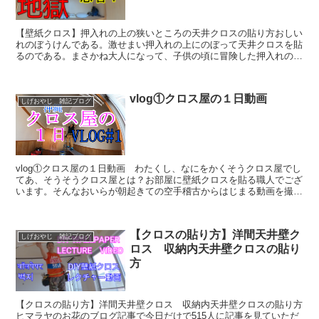
【壁紙クロス】押入れの上の狭いところの天井クロスの貼り方おしい
れのぼうけんである。激せまい押入れの上にのぼって天井クロスを貼
るのである。まさかね大人になって、子供の頃に冒険した押入れの狭
いところにのぼるなんてさ。動画でも言っているが「落ちた...
vlog①クロス屋の１日動画
しげおやじ 雑記ブログ
vlog①クロス屋の１日動画 わたくし、なにをかくそうクロス屋でし
てあ、そうそうクロス屋とは？お部屋に壁紙クロスを貼る職人でござ
います。そんなおいらが朝起きての空手稽古からはじまる動画を撮影
してYouTubeに投稿したのでご視聴くださいませ...
【クロスの貼り方】洋間天井壁ク
しげおやじ 雑記ブログ
ロス 収納内天井壁クロスの貼り
方
【クロスの貼り方】洋間天井壁クロス 収納内天井壁クロスの貼り方
ヒマラヤのお花のブログ記事で今日だけで515人に記事を見ていただ