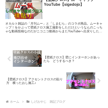
しげおやじ 雑記ブログ
YouTube【sigedojo】
オカルト雑誌の「月刊ムー」と「しまむら」のコラボ商品。ムーキャ
ップ！をかぶって壁紙クロス施工撮影をしただけというなんのこっち
ゃな動画投稿なのだがニコニコ動画からまたYouTubeへ出戻りしたと
いうとぉちゃん情けなくて涙でてくらぁ～！という、...
【壁紙クロス】壁にインターホンがあっ
たら どうするべき？
【壁紙クロス】アクセントクロスの貼り
方 横ったおし施工♪
ホーム
しげおやじ 雑記ブログ