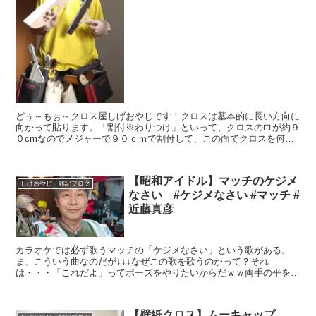
どぅ～もぉ～クロス屋しげおやじです！クロスは基本的に長い方向に
向かって貼ります。「割付※わりつけ」といって、クロスの巾が約９
０cmなのでメジャーで９０ｃｍで割付して、この面でクロスを何枚
必要だとかを計算してから、クロスに糊をつけます。そして...
【昭和アイドル】マッチのケジメ
しげおやじ 雑記ブログ
なさい #ケジメなさい #マッチ #
近藤真彦
カラオケでは必ず歌うマッチの「ケジメなさい」という歌がある。
ま、こういう曲なのだが↓↓↓なぜこの歌を歌うのかって？それ
は・・・「これだよ」ってポーズをやりたいからだｗｗ両手の平を上
にして片足をあげて「これだよ」って言う。なんのこっちゃだがこ...
【壁紙クロス】ムーキャップ