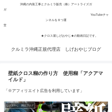
沖縄の内装工事とクルミラ販売（株）アートライズガ
ガ
YouTubeチャ
ンネルを８つ運
営
★クロス屋しげおやじ★の動画日記です。
クルミラ沖縄正規代理店 しげおやじブログ
壁紙クロス糊の作り方 使用糊「アクアマ
イルド」
「※アフィリエイト広告を利用しています」
しげおやじ 雑記ブログ