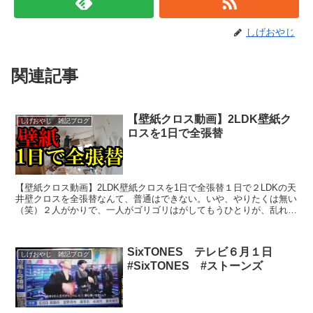
しげおやじ
関連記事
【壁紙クロス動画】2LDK壁紙ク
しげおやじ 雑記ブログ
ロスを1日で全張替
【壁紙クロス動画】2LDK壁紙クロスを1日で全張替１日で２LDKの天
井壁クロスを全張替なんて、普通はできない。いや、やりたくは無い
（笑）２人がかりで、一人がゴリゴリはがしてもうひとりが、乱れバ
リしてやっと終わるぐらいの数量ですわこれ。動画で...
SixTONES テレビ６月１日
しげおやじ 雑記ブログ
#SixTONES #ストーンズ