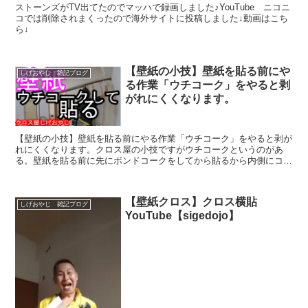
ストーンズがTV出てたのでマッハで録画しました♪YouTube ニコニ
コでは削除されまくったので海外サイトに投稿しました↓動画はこち
ら↓
【壁紙の小技】壁紙を貼る前にや
しげおやじ 雑記ブログ
る作業「ウチコーク」をやると剥
がれにくくなります。
【壁紙の小技】壁紙を貼る前にやる作業「ウチコーク」をやると剥が
れにくくなります。クロス屋の小技ですがウチコークというのがあ
る。壁紙を貼る前に先にボンドコークをしてから貼るから内側にコー
クをするのでウチコークね。お家でコーラを飲むからウチコー...
【壁紙クロス】クロス横貼
しげおやじ 雑記ブログ
YouTube【sigedojo】