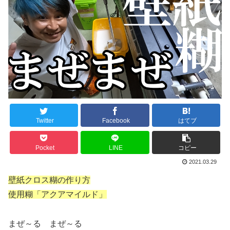
Twitter
Facebook
はてブ
Pocket
LINE
コピー
2021.03.29
壁紙クロス糊の作り方
使用糊「アクアマイルド」
まぜ～る まぜ～る