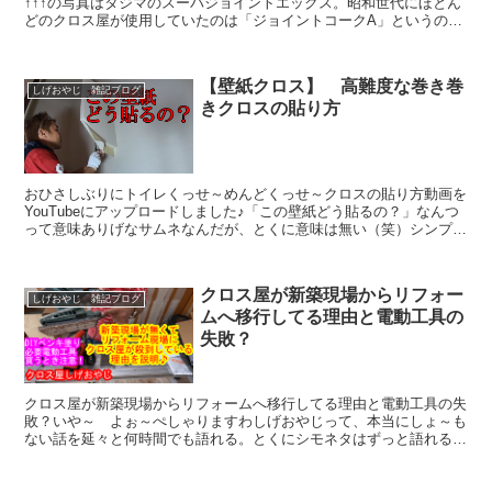
↑↑↑の写真はタジマのスーパジョイントエックス。昭和世代にほとん
どのクロス屋が使用していたのは「ジョイントコークA」というのが
一般的な使用材でした。コーキングといえば、そもそもな...
【壁紙クロス】 高難度な巻き巻
しげおやじ 雑記ブログ
きクロスの貼り方
おひさしぶりにトイレくっせ～めんどくっせ～クロスの貼り方動画を
YouTubeにアップロードしました♪「この壁紙どう貼るの？」なんつ
って意味ありげなサムネなんだが、とくに意味は無い（笑）シンプル
にめんどくっせ～巻き巻きのところをただ ただ 貼...
クロス屋が新築現場からリフォー
しげおやじ 雑記ブログ
ムへ移行してる理由と電動工具の
失敗？
クロス屋が新築現場からリフォームへ移行してる理由と電動工具の失
敗？いや～ よぉ～ぺしゃりますわしげおやじって、本当にしょ～も
ない話を延々と何時間でも語れる。とくにシモネタはずっと語れる
(笑)電動工具の説明からクロス屋の時事までなんでも説明し...