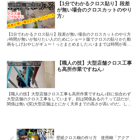
【1分でわかるクロス貼り】段差
しげおやじ 雑記ブログ
が無い場合のクロスカットのやり
方♪
【1分でわかるクロス貼り】段差が無い場合のクロスカットのやり方
♪時間が無いが知りたい人のためにショート版でクロスの貼りかた動
画をしげおやじがギュー！っとまとめました♪いままでは時間が長い
動画がわかりやすいのかな～なんつって思っていましたがい...
【職人の技】大型店舗クロス工事
しげおやじ 雑記ブログ
も高所作業ですねん♪
【職人の技】大型店舗クロス工事も高所作業ですねん♪顔に似合わず
大型店舗のクロス工事をしています。顔は関係あるの？って話だが、
関係は無い(笑)大型店舗はとにかく天井までの高さが高いのだ。しか
し、お店に来るお客様は来店しても商品しか見ないので、...
壁紙クロス糊の作り方 使用糊「アクア