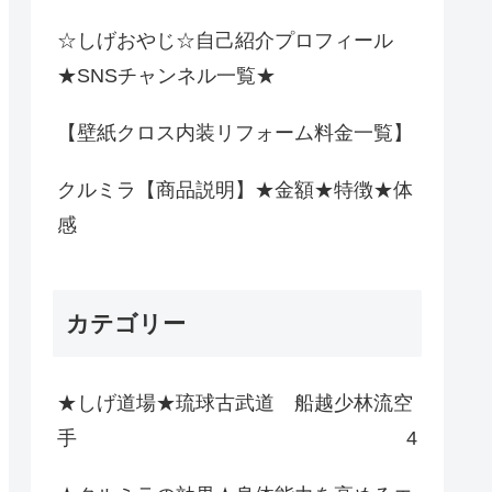
☆しげおやじ☆自己紹介プロフィール
★SNSチャンネル一覧★
【壁紙クロス内装リフォーム料金一覧】
クルミラ【商品説明】★金額★特徴★体
感
カテゴリー
★しげ道場★琉球古武道 船越少林流空
手
4