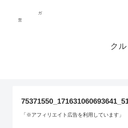
ガ You
営 ★
クル
75371550_171631060693641_5
「※アフィリエイト広告を利用しています」