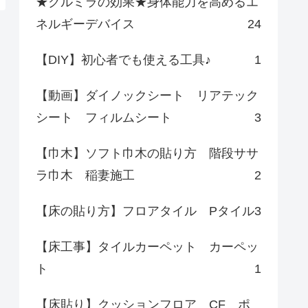
★クルミラの効果★身体能力を高めるエ
ネルギーデバイス
24
【DIY】初心者でも使える工具♪
1
【動画】ダイノックシート リアテック
シート フィルムシート
3
【巾木】ソフト巾木の貼り方 階段ササ
ラ巾木 稲妻施工
2
【床の貼り方】フロアタイル Pタイル
3
【床工事】タイルカーペット カーペッ
ト
1
【床貼り】クッションフロア CF ポ