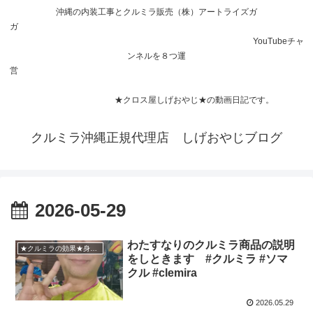
沖縄の内装工事とクルミラ販売（株）アートライズガ
ガ
YouTubeチャ
ンネルを８つ運
営
★クロス屋しげおやじ★の動画日記です。
クルミラ沖縄正規代理店 しげおやじブログ
2026-05-29
わたすなりのクルミラ商品の説明
★クルミラの効果★身体能力を高めるエネルギーデバイス
をしときます #クルミラ #ソマ
クル #clemira
2026.05.29