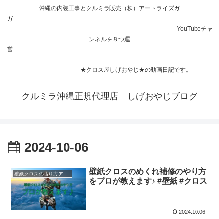
沖縄の内装工事とクルミラ販売（株）アートライズガ
ガ
YouTubeチャ
ンネルを８つ運
営
★クロス屋しげおやじ★の動画日記です。
クルミラ沖縄正規代理店 しげおやじブログ
2024-10-06
壁紙クロスのめくれ補修のやり方
壁紙クロスの貼り方アドバイス
をプロが教えます♪ #壁紙 #クロス
2024.10.06