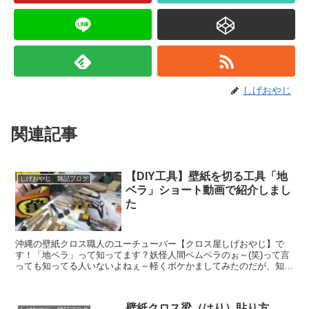
しげおやじ
関連記事
【DIY工具】壁紙を切る工具「地
しげおやじ 雑記ブログ
ベラ」ショート動画で紹介しまし
た
沖縄の壁紙クロス職人のユーチューバー【クロス屋しげおやじ】で
す！「地ベラ」って知ってます？妖怪人間ベムベラのぉ～(笑)って言
っても知ってる人いないよねぇ～軽くボケかましてみたのだが、知ら
ん人にとっては「は？って思ってもらってもそのままいくのである。
この「地ベラ」というのは、クロス屋が壁紙クロスをカットするとき
に、巾木や廻り縁などなど、その切る部分にあてて定規のようにして
壁紙クロス梁（はり）貼り方