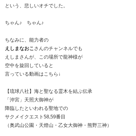
という、悲しいオチでした。
ちゃん♪ ちゃん♪
ちなみに、能力者の
えしまなおこ
さんのチャンネルでも
えしまさんが、この場所で龍神様が
空中を旋回していると
言っている動画はこちら↓
【琉球八社】海と聖なる霊木を結ぶ伝承
「沖宮」天照大御神が
降臨したといわれる聖地での
サクメイクエスト58,59番目
（奥武山公園・天燈山・乙女大御神・熊野三神）