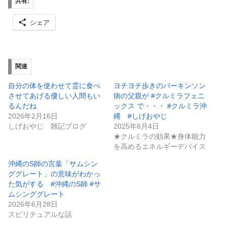
共有:
シェア
関連
自分の体を使わせて霊に食べ
ヨチヨチ歩きのパーキンソン
させてあげる優しい人間もい
病の父親が #クルミラフェニ
るんだね
ックス で・・・ #クルミラ沖
2026年2月16日
縄 #しげおやじ
しげおやじ 雑記ブログ
2025年6月4日
★クルミラの効果★身体能力
を高めるエネルギーデバイス
沖縄のS師の言葉「サムシン
ググレート」の意味がわかっ
た気がする #沖縄のS師 #サ
ムシンググレート
2026年6月28日
スピリチュアルな話