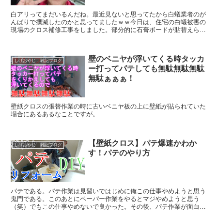
白アリってまだいるんだね。最近見ないと思ってたから白蟻業者のが
んばりで撲滅したのかと思ってましたｗｗ今日は、住宅の白蟻被害の
現場のクロス補修工事をしました。部分的に石膏ボードが貼替えられ
ててさそこにパテしてからクロスを貼ったのだが、白蟻対策...
壁のベニヤが浮いてくる時タッカ
しげおやじ 雑記ブログ
ー打ってパテしても無駄無駄無駄
無駄ぁぁぁ！
壁紙クロスの張替作業の時に古いベニヤ板の上に壁紙が貼られていた
場合にあるあるなことですが。
【壁紙クロス】パテ爆速かわか
しげおやじ 雑記ブログ
す！パテのやり方
パテである。パテ作業は見習いではじめに俺この仕事やめようと思う
鬼門である。このあとにペーパー作業をやるとマジやめようと思う
（笑）でもこの仕事やめないで良かった。その後、パテ作業が面白く
なってきて現場ではパテばっかりやってたな。パテははっきり...