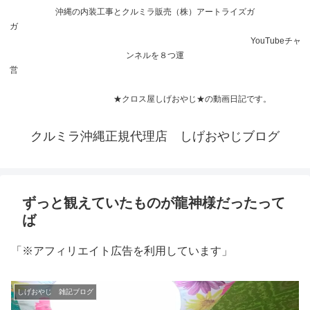
沖縄の内装工事とクルミラ販売（株）アートライズガ
ガ
YouTubeチャ
ンネルを８つ運
営
★クロス屋しげおやじ★の動画日記です。
クルミラ沖縄正規代理店 しげおやじブログ
ずっと観えていたものが龍神様だったって
ば
「※アフィリエイト広告を利用しています」
しげおやじ 雑記ブログ