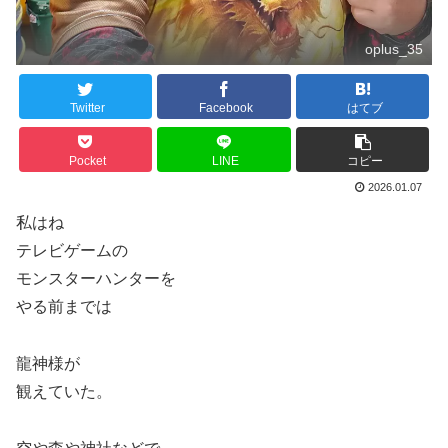
oplus_35
Twitter
Facebook
はてブ
Pocket
LINE
コピー
2026.01.07
私はね
テレビゲームの
モンスターハンターを
やる前までは
龍神様が
観えていた。