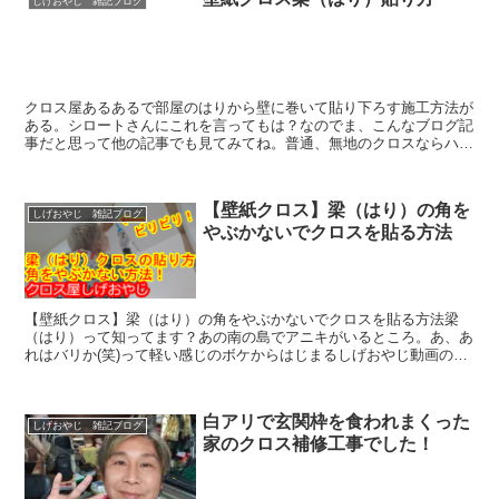
からカッターで切るという工具です。しかも、地ベラは壁紙と壁紙を
しげおやじ 雑記ブログ
重ねてから、つなぎ目をカットする「重ね切り」のときにも、定規と
して使うこともできる便利グッズなのだ。打って良し！投げて良し！
の大谷翔平のような存在なのである。あ、これは言い過ぎだな(笑)
クロス屋あるあるで部屋のはりから壁に巻いて貼り下ろす施工方法が
ある。シロートさんにこれを言ってもは？なのでま、こんなブログ記
事だと思って他の記事でも見てみてね。普通、無地のクロスならハリ
はハリで単独で貼っておいて次に壁を貼るのだが今回はこげ...
【壁紙クロス】梁（はり）の角を
しげおやじ 雑記ブログ
やぶかないでクロスを貼る方法
【壁紙クロス】梁（はり）の角をやぶかないでクロスを貼る方法梁
（はり）って知ってます？あの南の島でアニキがいるところ。あ、あ
れはバリか(笑)って軽い感じのボケからはじまるしげおやじ動画の紹
介です。あ、動画紹介というか、ようつべに動画をアップロ...
白アリで玄関枠を食われまくった
しげおやじ 雑記ブログ
家のクロス補修工事でした！