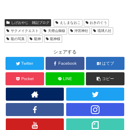
しげおやじ 雑記ブログ
えしまなおこ
おきのぐう
サクメイクエスト
天燈山御嶽
沖宮神社
琉球八社
龍の写真
龍神
龍神様
シェアする
Twitter
Facebook
はてブ
Pocket
LINE
コピー