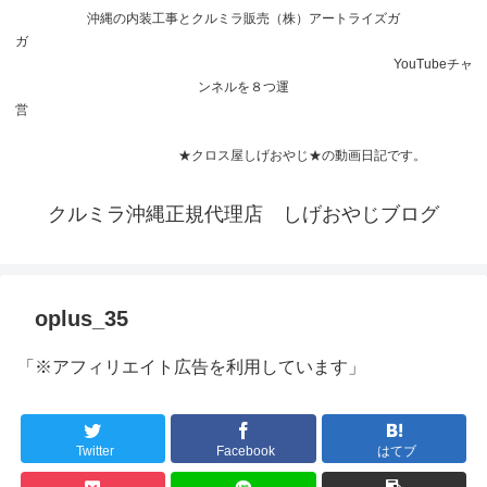
沖縄の内装工事とクルミラ販売（株）アートライズガ
ガ
YouTubeチャ
ンネルを８つ運
営
★クロス屋しげおやじ★の動画日記です。
クルミラ沖縄正規代理店 しげおやじブログ
oplus_35
「※アフィリエイト広告を利用しています」
Twitter
Facebook
はてブ