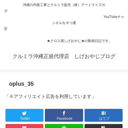
沖縄の内装工事とクルミラ販売（株）アートライズガ
ガ
YouTubeチャ
ンネルを８つ運
営
★クロス屋しげおやじ★の動画日記です。
クルミラ沖縄正規代理店 しげおやじブログ
oplus_35
「※アフィリエイト広告を利用しています」
Twitter
Facebook
はてブ