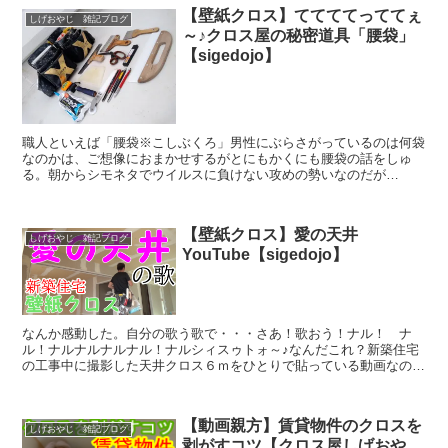
【壁紙クロス】ててててっててぇ
しげおやじ 雑記ブログ
～♪クロス屋の秘密道具「腰袋」
【sigedojo】
職人といえば「腰袋※こしぶくろ」男性にぶらさがっているのは何袋
なのかは、ご想像におまかせするがとにもかくにも腰袋の話をしゅ
る。朝からシモネタでウイルスに負けない攻めの勢いなのだが
↑YouTubeにも投稿したが蛇柄の金運開運腰袋もあれば↑こう...
【壁紙クロス】愛の天井
しげおやじ 雑記ブログ
YouTube【sigedojo】
なんか感動した。自分の歌う歌で・・・さあ！歌おう！ナル！ ナ
ル！ナルナルナルナル！ナルシィスゥトォ～♪なんだこれ？新築住宅
の工事中に撮影した天井クロス６ｍをひとりで貼っている動画なのだ
が５倍速で編集するとちょうど、カラオケで「愛の讃歌」を歌...
【動画親方】賃貸物件のクロスを
しげおやじ 雑記ブログ
剥がすコツ【クロス屋しげおや