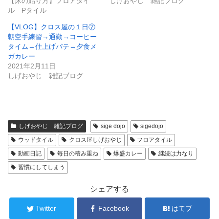
【床の貼り方】フロアタイ
しげおやじ 雑記ブログ
ル Pタイル
【VLOG】クロス屋の１日⑦
朝空手練習→通勤→コーヒー
タイム→仕上げパテ→夕食メ
ガカレー
2021年2月11日
しげおやじ 雑記ブログ
しげおやじ 雑記ブログ
sige dojo
sigedojo
ウッドタイル
クロス屋しげおやじ
フロアタイル
動画日記
毎日の積み重ね
爆盛カレー
継続は力なり
習慣にしてしまう
シェアする
Twitter
Facebook
はてブ