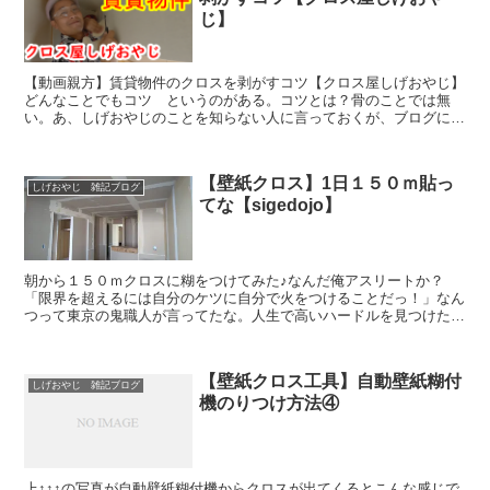
じ】
【動画親方】賃貸物件のクロスを剥がすコツ【クロス屋しげおやじ】
どんなことでもコツ というのがある。コツとは？骨のことでは無
い。あ、しげおやじのことを知らない人に言っておくが、ブログに書
いていることは本当に意味もないことをただ書いているので空...
【壁紙クロス】1日１５０ｍ貼っ
しげおやじ 雑記ブログ
てな【sigedojo】
朝から１５０ｍクロスに糊をつけてみた♪なんだ俺アスリートか？
「限界を超えるには自分のケツに自分で火をつけることだっ！」なん
つって東京の鬼職人が言ってたな。人生で高いハードルを見つけたら
それを飛び越えようと努力するよりも私はハードルの下をくぐ...
【壁紙クロス工具】自動壁紙糊付
しげおやじ 雑記ブログ
機のりつけ方法④
上↑↑↑の写真が自動壁紙糊付機からクロスが出てくるとこんな感じで