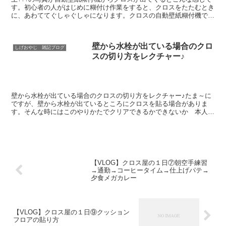
す。初心者の人がはじめに糊付け作業をすると、クロスをたたむとき
に、あわててぐしゃぐしゃになります。クロスの自動壁紙糊付機での
糊付け方法③で説明したとおり、「受け板」というのをセ...
壁から水栓が出ている場合のクロ
しげおやじ 雑記ブログ
スの切り方をレクチャー♪
壁から水栓が出ている場合のクロスの切り方をレクチャー♪たま～に
ですが、壁から水栓が出ているところにクロスを貼る場合がありま
す。そんな時にはこのやりかたでクリアできるかできないか 本人次
第ということでこんな無責任てきとぅ～動画を見て参考になれ...
【VLOG】クロス屋の１日⑦朝空手練習
→通勤→コーヒータイム→仕上げパテ→
夕食メガカレー
【VLOG】クロス屋の１日⑨クッション
フロアの貼り方