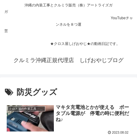
沖縄の内装工事とクルミラ販売（株）アートライズガ
ガ
YouTubeチャ
ンネルを８つ運
営
★クロス屋しげおやじ★の動画日記です。
クルミラ沖縄正規代理店 しげおやじブログ
防災グッズ
マキタ充電池とかが使える ポー
クロス屋の作業工具 作業車（現場号）
タブル電源が 停電の時に便利だ
ね♪
2023.08.02