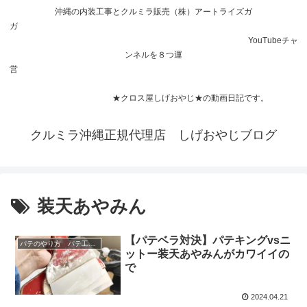
沖縄の内装工事とクルミラ販売（株）アートライズガ
ガ
YouTubeチャ
ンネルを８つ運
営
★クロス屋しげおやじ★の動画日記です。
クルミラ沖縄正規代理店 しげおやじブログ
装天あやみん
【パテベラ対決】パテキングvsニ
パテのやり方 パテ工具 パテベラ パテキング 装天パテベラ パテ打ち
ットー装天あやみんがカワイイの
で
2024.04.21