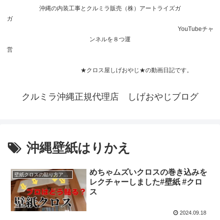
沖縄の内装工事とクルミラ販売（株）アートライズガ
ガ
YouTubeチャ
ンネルを８つ運
営
★クロス屋しげおやじ★の動画日記です。
クルミラ沖縄正規代理店 しげおやじブログ
沖縄壁紙はりかえ
めちゃムズいクロスの巻き込みを
壁紙クロスの貼り方アドバイス
レクチャーしました#壁紙 #クロ
ス
2024.09.18