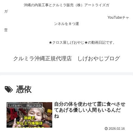
沖縄の内装工事とクルミラ販売（株）アートライズガ
ガ
YouTubeチャ
ンネルを８つ運
営
★クロス屋しげおやじ★の動画日記です。
クルミラ沖縄正規代理店 しげおやじブログ
憑依
自分の体を使わせて霊に食べさせ
しげおやじ 雑記ブログ
てあげる優しい人間もいるんだ
ね
2026.02.16