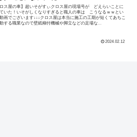
ロス屋の車】超いそがすぃクロス屋の現場号が どえらいことに
ていた！いそがしくなりすぎると職人の車は こうなるｗｗとい
動画でございます↓↓↓クロス屋は本当に施工の工期が短くてあちこ
動する職業なので壁紙糊付機械や脚立などの足場な...
2024.02.12