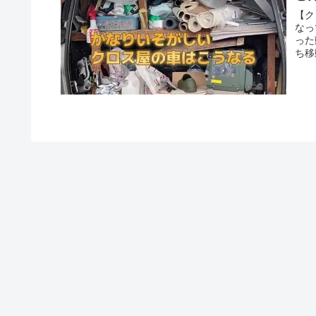
【ク
なっ
った
ち移