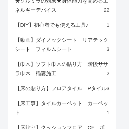
★クルミラの効果★身体能力を高めるエ
ネルギーデバイス
22
【DIY】初心者でも使える工具♪
1
【動画】ダイノックシート リアテック
シート フィルムシート
3
【巾木】ソフト巾木の貼り方 階段ササ
ラ巾木 稲妻施工
2
【床の貼り方】フロアタイル Pタイル
3
【床工事】タイルカーペット カーペッ
ト
1
【床貼り】クッションフロア CF ポ