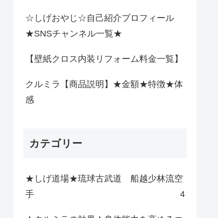
☆しげおやじ☆自己紹介プロフィール
★SNSチャンネル一覧★
【壁紙クロス内装リフォーム料金一覧】
クルミラ【商品説明】★金額★特徴★体
感
カテゴリー
★しげ道場★琉球古武道 船越少林流空
手
4