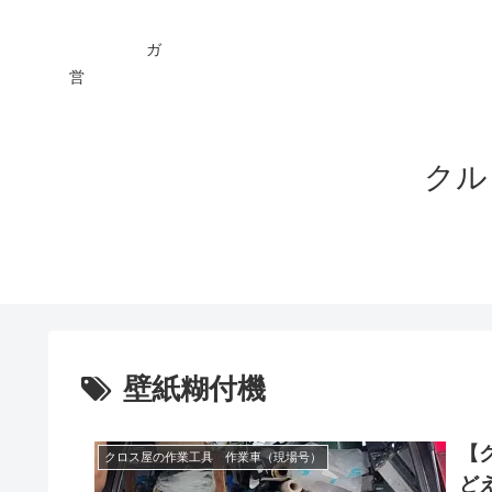
ガ You
営 ★
クル
壁紙糊付機
【
クロス屋の作業工具 作業車（現場号）
ど