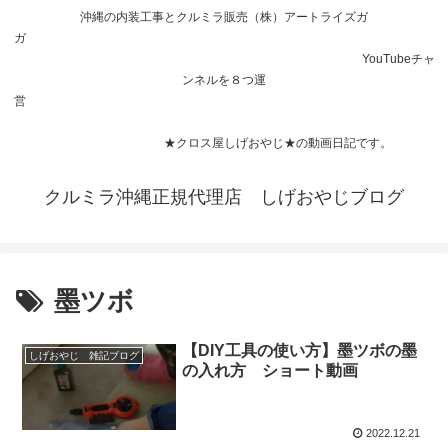
沖縄の内装工事とクルミラ販売（株）アートライズガ
ガ
YouTubeチャ
ンネルを８つ運
営
★クロス屋しげおやじ★の動画日記です。
クルミラ沖縄正規代理店 しげおやじブログ
墨ツボ
【DIY工具の使い方】墨ツボの墨
しげおやじ 雑記ブログ
の入れ方 ショート動画
2022.12.21