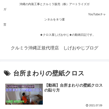
沖縄の内装工事とクルミラ販売（株）アートライズガ
ガ
YouTubeチャ
ンネルを８つ運
営
★クロス屋しげおやじ★の動画日記です。
クルミラ沖縄正規代理店 しげおやじブログ
台所まわりの壁紙クロス
【動画】台所まわりの壁紙クロス
しげおやじ 雑記ブログ
の貼り方
2021.07.09