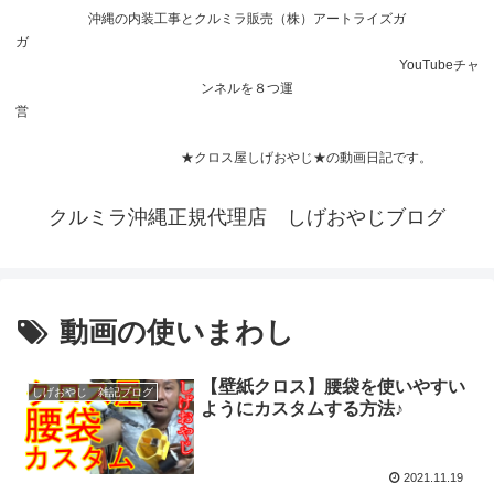
沖縄の内装工事とクルミラ販売（株）アートライズガ
ガ
YouTubeチャ
ンネルを８つ運
営
★クロス屋しげおやじ★の動画日記です。
クルミラ沖縄正規代理店 しげおやじブログ
動画の使いまわし
【壁紙クロス】腰袋を使いやすい
しげおやじ 雑記ブログ
ようにカスタムする方法♪
2021.11.19