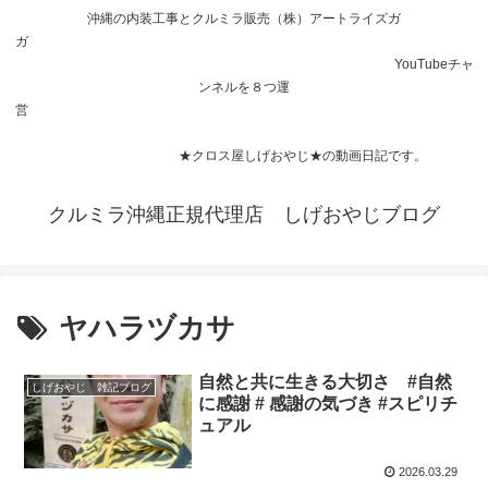
沖縄の内装工事とクルミラ販売（株）アートライズガ
ガ
YouTubeチャ
ンネルを８つ運
営
★クロス屋しげおやじ★の動画日記です。
クルミラ沖縄正規代理店 しげおやじブログ
ヤハラヅカサ
自然と共に生きる大切さ #自然
しげおやじ 雑記ブログ
に感謝 # 感謝の気づき #スピリチ
ュアル
2026.03.29