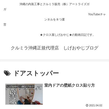
沖縄の内装工事とクルミラ販売（株）アートライズガ
ガ
YouTubeチャ
ンネルを８つ運
営
★クロス屋しげおやじ★の動画日記です。
クルミラ沖縄正規代理店 しげおやじブログ
ドアストッパー
室内ドアの壁紙クロス貼り方
しげおやじ 雑記ブログ
2021.04.02