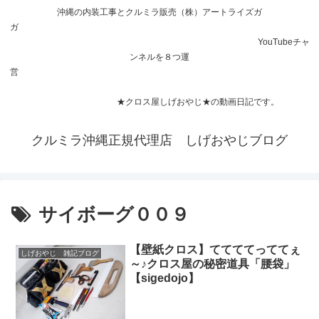
沖縄の内装工事とクルミラ販売（株）アートライズガ
ガ
YouTubeチャ
ンネルを８つ運
営
★クロス屋しげおやじ★の動画日記です。
クルミラ沖縄正規代理店 しげおやじブログ
サイボーグ００９
【壁紙クロス】ててててっててぇ
しげおやじ 雑記ブログ
～♪クロス屋の秘密道具「腰袋」
【sigedojo】