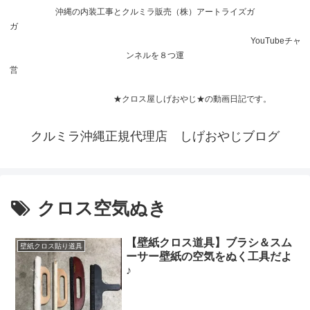
沖縄の内装工事とクルミラ販売（株）アートライズガ
ガ
YouTubeチャ
ンネルを８つ運
営
★クロス屋しげおやじ★の動画日記です。
クルミラ沖縄正規代理店 しげおやじブログ
クロス空気ぬき
【壁紙クロス道具】ブラシ＆スム
壁紙クロス貼り道具
ーサー壁紙の空気をぬく工具だよ
♪