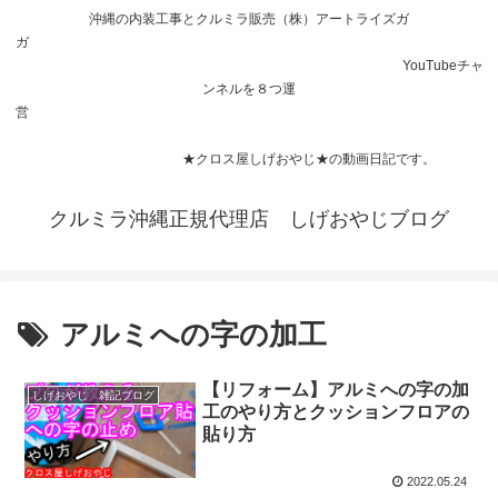
沖縄の内装工事とクルミラ販売（株）アートライズガ
ガ
YouTubeチャ
ンネルを８つ運
営
★クロス屋しげおやじ★の動画日記です。
クルミラ沖縄正規代理店 しげおやじブログ
アルミへの字の加工
【リフォーム】アルミへの字の加
しげおやじ 雑記ブログ
工のやり方とクッションフロアの
貼り方
2022.05.24