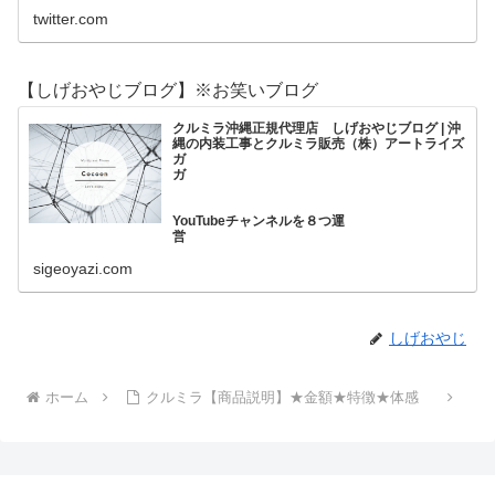
twitter.com
【しげおやじブログ】※お笑いブログ
クルミラ沖縄正規代理店 しげおやじブログ | 沖
縄の内装工事とクルミラ販売（株）アートライズ
ガ
ガ
YouTubeチャンネルを８つ運
営
sigeoyazi.com
★クロス屋しげおや
じ★の動画日記です。
しげおやじ
ホーム
クルミラ【商品説明】★金額★特徴★体感