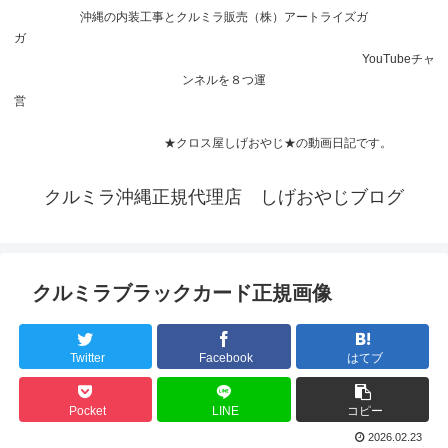
沖縄の内装工事とクルミラ販売（株）アートライズガ
ガ
YouTubeチャ
ンネルを８つ運
営
★クロス屋しげおやじ★の動画日記です。
クルミラ沖縄正規代理店 しげおやじブログ
クルミラブラックカード正規画像
Twitter
Facebook
はてブ
Pocket
LINE
コピー
2026.02.23