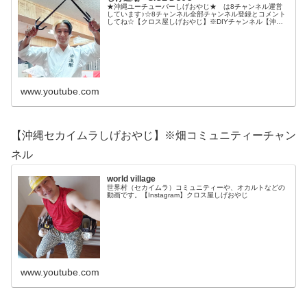
★沖縄ユーチューバーしげおやじ★ は8チャンネル運営
しています♪☆8チャンネル全部チャンネル登録とコメント
してね☆【クロス屋しげおやじ】※DIYチャンネル【沖縄
グルメ道場しげおやじ】※食べ歩きチャンネル【沖縄スピ
リチュアルしげおやじ】※哲学チャンネル【沖縄空手古武
道しげおやじ】※空手古武道チャンネル【沖縄セカイムラ
しげ...
www.youtube.com
【沖縄セカイムラしげおやじ】※畑コミュニティーチャン
ネル
world village
世界村（セカイムラ）コミュニティーや、オカルトなどの
動画です。【Instagram】クロス屋しげおやじ
www.youtube.com