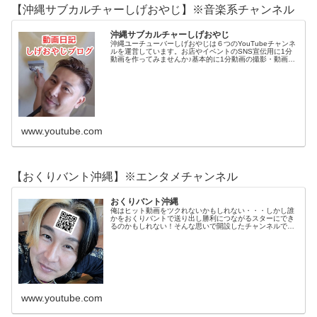
【沖縄サブカルチャーしげおやじ】※音楽系チャンネル
沖縄サブカルチャーしげおやじ
沖縄ユーチューバーしげおやじは６つのYouTubeチャンネ
ルを運営しています。お店やイベントのSNS宣伝用に1分
動画を作ってみませんか♪基本的に1分動画の撮影・動画編
集は沖縄の飲食店やイベントなどを応援したい気持ちでや
っていますので無料でやっておりますがお店様からの お
気持ちで食事代金やイベントチケットなど無料でいただ...
www.youtube.com
【おくりバント沖縄】※エンタメチャンネル
おくりバント沖縄
俺はヒット動画をツクれないかもしれない・・・しかし誰
かをおくりバントで送り出し勝利につながるスターにでき
るのかもしれない！そんな思いで開設したチャンネルで
す！この動画を運営する沖縄ユーチューバーしげおやじ
は６つのYouTubeチャンネルを運営しています。☆しげお
やじ動画チャンネル☆【クロス屋しげおやじ】DIYチャン
ネ...
www.youtube.com