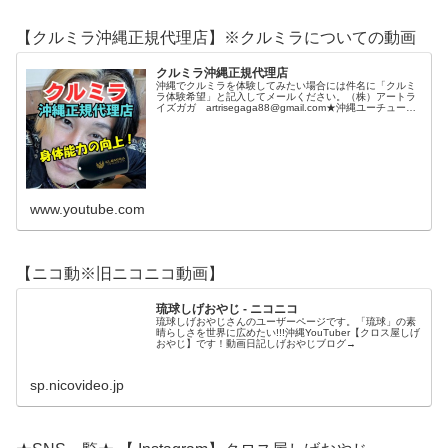
【クルミラ沖縄正規代理店】※クルミラについての動画
クルミラ沖縄正規代理店
沖縄でクルミラを体験してみたい場合には件名に「クルミ
ラ体験希望」と記入してメールください。（株）アートラ
イズガガ artrisegaga88@gmail.com★沖縄ユーチューバ
ーしげおやじ★ は8チャンネル運営しています♪☆8チャ
ンネル全部チャンネル登録とコメントしてね☆【クロス屋
しげおやじ】※DIYチャンネル【沖縄...
www.youtube.com
【ニコ動※旧ニコニコ動画】
琉球しげおやじ - ニコニコ
琉球しげおやじさんのユーザーページです。「琉球」の素
晴らしさを世界に広めたい!!!沖縄YouTuber【クロス屋しげ
おやじ】です！動画日記しげおやじブログ→
sp.nicovideo.jp