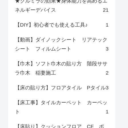
★クルミラの効果★身体能力を高めるエ
ネルギーデバイス
21
【DIY】初心者でも使える工具♪
1
【動画】ダイノックシート リアテック
シート フィルムシート
3
【巾木】ソフト巾木の貼り方 階段ササ
ラ巾木 稲妻施工
2
【床の貼り方】フロアタイル Pタイル
3
【床工事】タイルカーペット カーペッ
ト
1
【床貼り】クッションフロア CF ポ