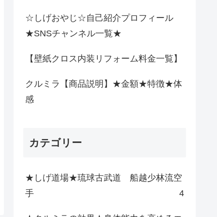
☆しげおやじ☆自己紹介プロフィール
★SNSチャンネル一覧★
【壁紙クロス内装リフォーム料金一覧】
クルミラ【商品説明】★金額★特徴★体
感
カテゴリー
★しげ道場★琉球古武道 船越少林流空
手
4