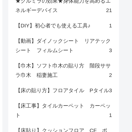
★クルミラの効果★身体能力を高めるエ
ネルギーデバイス
21
【DIY】初心者でも使える工具♪
1
【動画】ダイノックシート リアテック
シート フィルムシート
3
【巾木】ソフト巾木の貼り方 階段ササ
ラ巾木 稲妻施工
2
【床の貼り方】フロアタイル Pタイル
3
【床工事】タイルカーペット カーペッ
ト
1
【床貼り】クッションフロア CF ポ