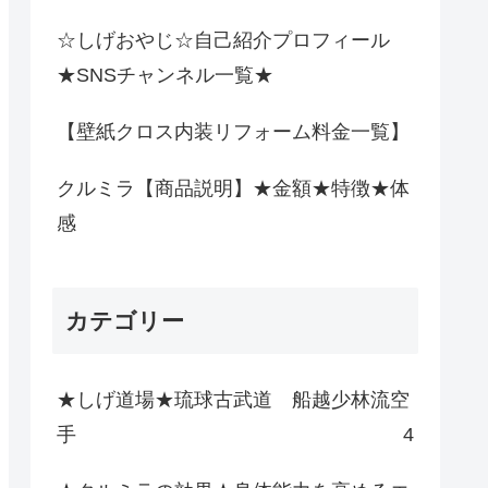
☆しげおやじ☆自己紹介プロフィール
★SNSチャンネル一覧★
【壁紙クロス内装リフォーム料金一覧】
クルミラ【商品説明】★金額★特徴★体
感
カテゴリー
★しげ道場★琉球古武道 船越少林流空
手
4