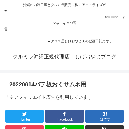
沖縄の内装工事とクルミラ販売（株）アートライズガ
ガ
YouTubeチャ
ンネルを８つ運
営
★クロス屋しげおやじ★の動画日記です。
クルミラ沖縄正規代理店 しげおやじブログ
20220614パテ板おくサムネ用
「※アフィリエイト広告を利用しています」
Twitter
Facebook
はてブ