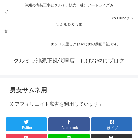
沖縄の内装工事とクルミラ販売（株）アートライズガ
ガ
YouTubeチャ
ンネルを８つ運
営
★クロス屋しげおやじ★の動画日記です。
クルミラ沖縄正規代理店 しげおやじブログ
男女サムネ用
「※アフィリエイト広告を利用しています」
Twitter
Facebook
はてブ