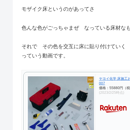
モザイク床というのがあってさ
色んな色がごっちゃまぜ なっている床材な
それで その色を交互に床に貼り付けていく
っていう動画です。
ヤヨイ化学 床施工お
007
価格：55880円（
(2023/2/25時点)