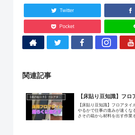
Twitter
Pocket
関連記事
【床貼り豆知識】フロ
【床の貼り方】フロアタイル Pタイル
【床貼り豆知識】フロアタイ
やるかで仕事の進みが速くな
さその箱から材料を出す作業も