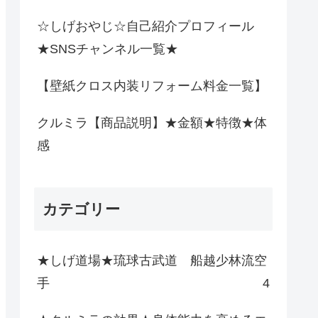
☆しげおやじ☆自己紹介プロフィール
★SNSチャンネル一覧★
【壁紙クロス内装リフォーム料金一覧】
クルミラ【商品説明】★金額★特徴★体
感
カテゴリー
★しげ道場★琉球古武道 船越少林流空
手
4