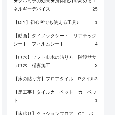
★クルミラの効果★身体能力を高めるエ
ネルギーデバイス
25
【DIY】初心者でも使える工具♪
1
【動画】ダイノックシート リアテック
シート フィルムシート
4
【巾木】ソフト巾木の貼り方 階段ササ
ラ巾木 稲妻施工
2
【床の貼り方】フロアタイル Pタイル
3
【床工事】タイルカーペット カーペッ
ト
1
【床貼り】クッションフロア CF ポ