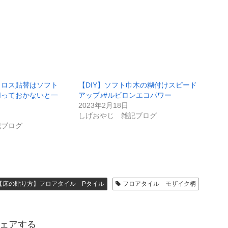
クロス貼替はソフト
【DIY】ソフト巾木の糊付けスピード
切っておかないと一
アップ♪#ルビロンエコパワー
～
2023年2月18日
しげおやじ 雑記ブログ
記ブログ
【床の貼り方】フロアタイル Pタイル
フロアタイル モザイク柄
ェアする