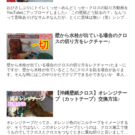
おひさしぶりにトイレくっせ～めんどくっせ～クロスの貼り方動画を
YouTubeにアップロードしました♪「この壁紙どう貼るの？」なんつ
って意味ありげなサムネなんだが、とくに意味は無い（笑）シンプル
にめんどくっせ～巻き巻きのところをただ ただ 貼...
壁から水栓が出ている場合のクロ
しげおやじ 雑記ブログ
スの切り方をレクチャー♪
壁から水栓が出ている場合のクロスの切り方をレクチャー♪たま～に
ですが、壁から水栓が出ているところにクロスを貼る場合がありま
す。そんな時にはこのやりかたでクリアできるかできないか 本人次
第ということでこんな無責任てきとぅ～動画を見て参考になれ...
【沖縄壁紙クロス】オレンジテー
しげおやじ 雑記ブログ
プ（カットテープ）交換方法♪
オレンジテープだってさ。オレンジ色のビニルテープをイメージする
が、そうではない。このオレンジテープというのは、クロス施工で使
うものでしてクロスとクロスをつなぐときに重ね切りと言いましてク