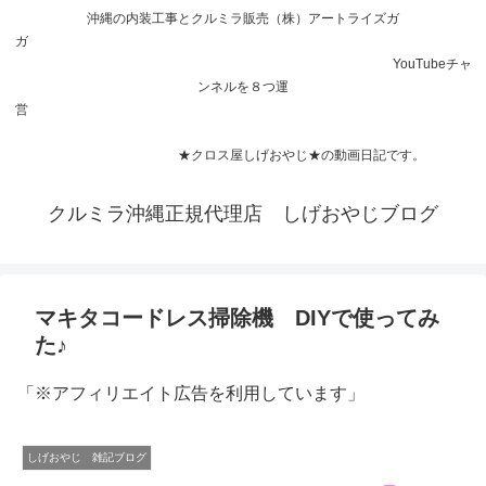
沖縄の内装工事とクルミラ販売（株）アートライズガ
ガ
YouTubeチャ
ンネルを８つ運
営
★クロス屋しげおやじ★の動画日記です。
クルミラ沖縄正規代理店 しげおやじブログ
マキタコードレス掃除機 DIYで使ってみ
た♪
「※アフィリエイト広告を利用しています」
しげおやじ 雑記ブログ