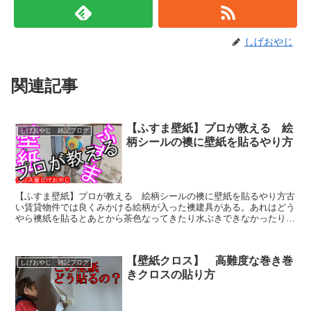
しげおやじ
関連記事
【ふすま壁紙】プロが教える 絵
しげおやじ 雑記ブログ
柄シールの襖に壁紙を貼るやり方
【ふすま壁紙】プロが教える 絵柄シールの襖に壁紙を貼るやり方古
い賃貸物件では良くみかける絵柄が入った襖建具がある。あれはどう
やら襖紙を貼るとあとから茶色なってきたり水ぶきできなかったりす
るのでそういった問題を解決するために防水の絵柄が入った...
【壁紙クロス】 高難度な巻き巻
しげおやじ 雑記ブログ
きクロスの貼り方