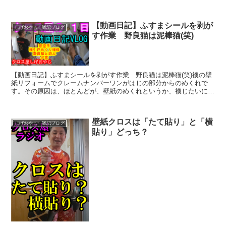
ロスとクロスを重ねてその真ん中でカッターでカットすると...
【動画日記】ふすまシールを剥が
しげおやじ 雑記ブログ
す作業 野良猫は泥棒猫(笑)
【動画日記】ふすまシールを剥がす作業 野良猫は泥棒猫(笑)襖の壁
紙リフォームでクレームナンバーワンがはじの部分からのめくれで
す。その原因は、ほとんどが、壁紙のめくれというか、襖じたいに貼
ってある、シールが内側から壁紙と一緒にめくれてきている...
壁紙クロスは「たて貼り」と「横
しげおやじ 雑記ブログ
貼り」どっち？