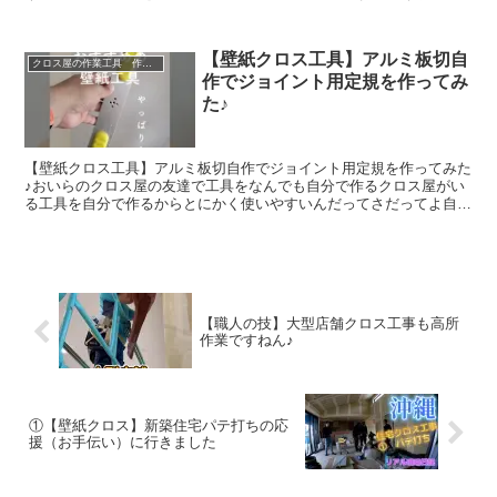
や ありがたやと言いながら動画をみてね↓２回ほど切り間違...
【壁紙クロス工具】アルミ板切自
クロス屋の作業工具 作業車（現場号）
作でジョイント用定規を作ってみ
た♪
【壁紙クロス工具】アルミ板切自作でジョイント用定規を作ってみた
♪おいらのクロス屋の友達で工具をなんでも自分で作るクロス屋がい
る工具を自分で作るからとにかく使いやすいんだってさだってよ自分
が手に取ってサイズを決めてクロス貼りをイメージしながら...
【職人の技】大型店舗クロス工事も高所
作業ですねん♪
①【壁紙クロス】新築住宅パテ打ちの応
援（お手伝い）に行きました