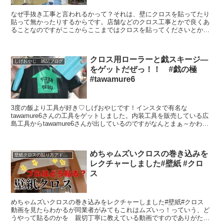
なぜ手抜き工事と言われるかって？それは、壁にクロスを貼ってたり
貼って無かったりするからです。店舗などのクロス工事とかで良くあ
ることなのですがここからここまではクロスを貼ってくださいとか現
場監督からの指示があります。我々クロス屋からしたら全部...
クロス用ローラーと戯スキージ―
しげおやじ 雑記ブログ
をゲットだぜっ！！ #戯の極
#tawamure6
3度の飯より工具が好き♡しげおやじです！インスタで有名な
tawamure6さんの工具をゲットしました。内装工具を販売している広
島工具からtawamure6さんが出しているのですがなんとまぁ～かわい
い❤しかも、okinawablueという、タ...
めちゃムズいクロスの巻き込みを
壁紙クロスの貼り方アドバイス
レクチャーしました#壁紙 #クロ
ス
めちゃムズいクロスの巻き込みをレクチャーしました#壁紙#クロス
動画を見たらわかるが同業者がみてもこれはムズいっ！っていう、ど
うやって貼るのかを 親切丁寧に教えている動画ですのでありがた