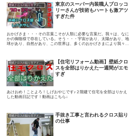
東京のスーパー内装職人ブロッコ
壁紙クロスの貼り方アドバイス
リーさんが技術もハートも激アツ
すぎた件
おかげさま・・・その言葉こそが人類に必要な言葉だ。我々は、なに
かの御陰様で存在している。そう・・・宇宙があり、太陽があり、地
球があり、自然があり、この世界は、多くのおかげさまにより我々は
生きることができている。その、現在のわたすのYouTu...
【住宅リフォーム動画】壁紙クロ
壁紙クロスの貼り方アドバイス
スを全部はりかえた一週間がエモ
すぎ
あけおめ！ことよろ！しげおやじです♪２階建て住宅を全部はりかえ
した動画日記です！動画はこちら↓
手抜き工事と言われるクロス貼り
壁紙クロスの貼り方アドバイス
の仕事