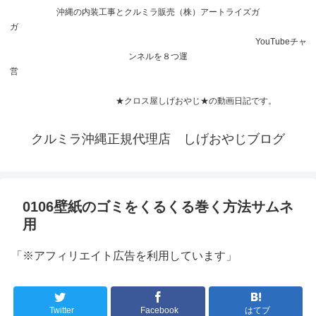
沖縄の内装工事とクルミラ販売（株）アートライズガ
ガ
YouTubeチャ
ンネルを８つ運
営
★クロス屋しげおやじ★の動画日記です。
クルミラ沖縄正規代理店 しげおやじブログ
0106壁紙のゴミをくるくる巻く方法サムネ
用
「※アフィリエイト広告を利用しています」
Twitter
Facebook
はてブ