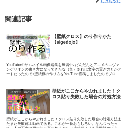
しげおやじ
関連記事
【壁紙クロス】のり作りかた
しげおやじ 雑記ブログ
【sigedojo】
YouTubeのサムネイル画像編集を練習中♪だんだんとアニメのエヴァ
ンゲリオンの書き方になってきたな（笑）あれは文字の置き方とかア
ートだったので♪壁紙糊の作り方をYouTube投稿しましたのでブログ
にも書いちゃいます。壁紙（クロス）材料に使...
壁紙がここからやぶれました！ク
しげおやじ 雑記ブログ
ロス貼り失敗した場合の対処方法
壁紙がここからやぶれました！クロス貼り失敗した場合の対処方法ま
たまた失敗施工動画である。これが一番おもしろい。なんつったっ