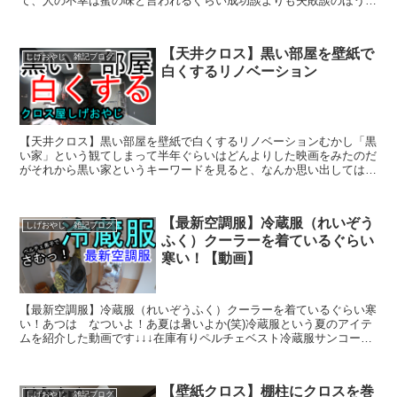
て、人の不幸は蜜の味と言われるぐらい成功談よりも失敗談のほうが
人間味を感じるよね。人の不幸は蜜の味というのもなんかあれ...
【天井クロス】黒い部屋を壁紙で
しげおやじ 雑記ブログ
白くするリノベーション
【天井クロス】黒い部屋を壁紙で白くするリノベーションむかし「黒
い家」という観てしまって半年ぐらいはどんよりした映画をみたのだ
がそれから黒い家というキーワードを見ると、なんか思い出してはど
よぉ～んってなっちゃうでしかし。そんな感じで、お部屋の...
【最新空調服】冷蔵服（れいぞう
しげおやじ 雑記ブログ
ふく）クーラーを着ているぐらい
寒い！【動画】
【最新空調服】冷蔵服（れいぞうふく）クーラーを着ているぐらい寒
い！あつは なついよ！あ夏は暑いよか(笑)冷蔵服という夏のアイテ
ムを紹介した動画です↓↓↓在庫有りペルチェベスト冷蔵服サンコーク
ールダウンベスト冷却プレート&ファン付き作業服空調...
【壁紙クロス】棚柱にクロスを巻
しげおやじ 雑記ブログ