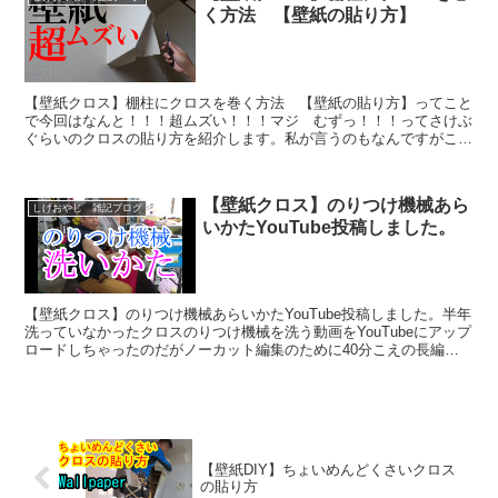
く方法 【壁紙の貼り方】
【壁紙クロス】棚柱にクロスを巻く方法 【壁紙の貼り方】ってこと
で今回はなんと！！！超ムズい！！！マジ むずっ！！！ってさけぶ
ぐらいのクロスの貼り方を紹介します。私が言うのもなんですがこう
いうムズかしい作りは建築設計のほうでやめてもらいたい。...
【壁紙クロス】のりつけ機械あら
しげおやじ 雑記ブログ
いかたYouTube投稿しました。
【壁紙クロス】のりつけ機械あらいかたYouTube投稿しました。半年
洗っていなかったクロスのりつけ機械を洗う動画をYouTubeにアップ
ロードしちゃったのだがノーカット編集のために40分こえの長編に
なっている。お時間ある時に見てちょんまげ♪...
【壁紙DIY】ちょいめんどくさいクロス
の貼り方