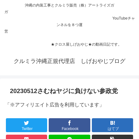
沖縄の内装工事とクルミラ販売（株）アートライズガ
ガ
YouTubeチャ
ンネルを８つ運
営
★クロス屋しげおやじ★の動画日記です。
クルミラ沖縄正規代理店 しげおやじブログ
20230512さむねヤジに負けない参政党
「※アフィリエイト広告を利用しています」
Twitter
Facebook
はてブ