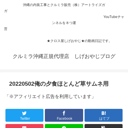
沖縄の内装工事とクルミラ販売（株）アートライズガ
ガ
YouTubeチャ
ンネルを８つ運
営
★クロス屋しげおやじ★の動画日記です。
クルミラ沖縄正規代理店 しげおやじブログ
20220502俺の夕食ほとんど草サムネ用
「※アフィリエイト広告を利用しています」
Twitter
Facebook
はてブ