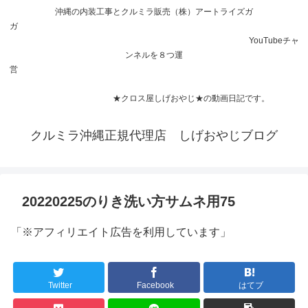
沖縄の内装工事とクルミラ販売（株）アートライズガ
ガ
YouTubeチャ
ンネルを８つ運
営
★クロス屋しげおやじ★の動画日記です。
クルミラ沖縄正規代理店 しげおやじブログ
20220225のりき洗い方サムネ用75
「※アフィリエイト広告を利用しています」
Twitter
Facebook
はてブ