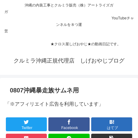
沖縄の内装工事とクルミラ販売（株）アートライズガ
ガ
YouTubeチャ
ンネルを８つ運
営
★クロス屋しげおやじ★の動画日記です。
クルミラ沖縄正規代理店 しげおやじブログ
0807沖縄暴走族サムネ用
「※アフィリエイト広告を利用しています」
Twitter
Facebook
はてブ