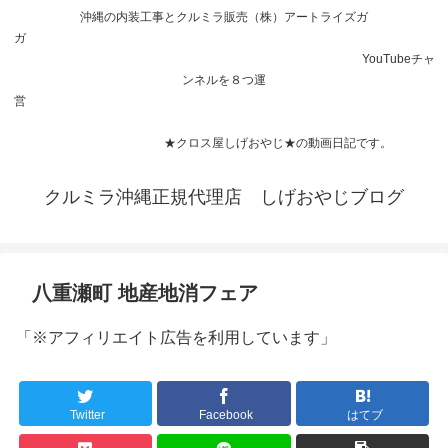
沖縄の内装工事とクルミラ販売（株）アートライズガ
ガ
YouTubeチャ
ンネルを８つ運
営
★クロス屋しげおやじ★の動画日記です。
クルミラ沖縄正規代理店 しげおやじブログ
八重瀬町 地産地消フェア
「※アフィリエイト広告を利用しています」
Twitter
Facebook
はてブ