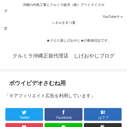
沖縄の内装工事とクルミラ販売（株）アートライズガ
ガ
YouTubeチャ
ンネルを８つ運
営
★クロス屋しげおやじ★の動画日記です。
クルミラ沖縄正規代理店 しげおやじブログ
ボウイビデオさむね用
「※アフィリエイト広告を利用しています」
Twitter
Facebook
はてブ